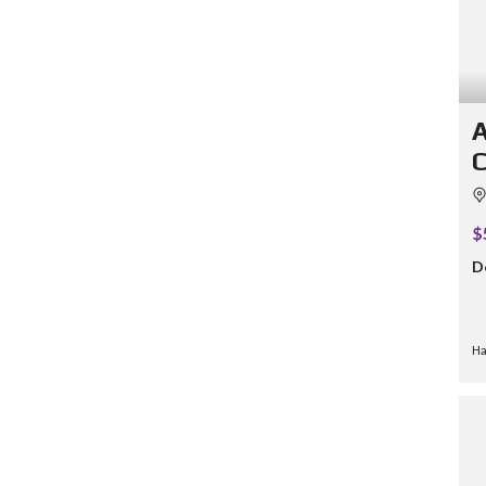
A
C
$
D
Ha