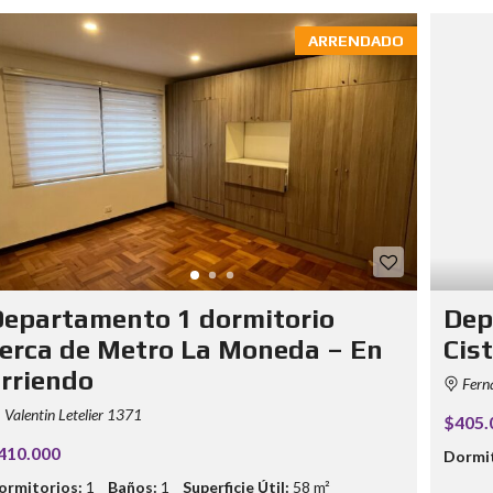
ARRENDADO
epartamento 1 dormitorio
Dep
erca de Metro La Moneda – En
Cis
rriendo
Fern
Valentin Letelier 1371
$405.
410.000
Dormit
ormitorios:
1
Baños:
1
Superficie Útil:
58 m²