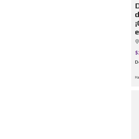
D
d
¡
e
$
D
Ha