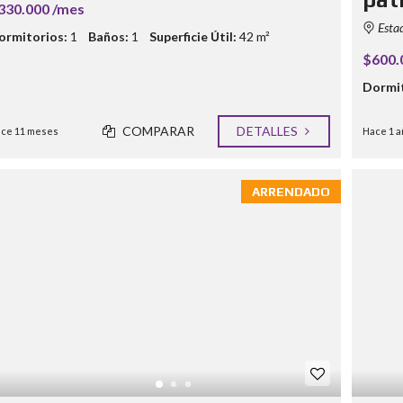
330.000 /mes
Esta
ormitorios:
1
Baños:
1
Superficie Útil:
42 m²
$600.
Dormit
COMPARAR
DETALLES
ce 11 meses
Hace 1 a
ARRENDADO