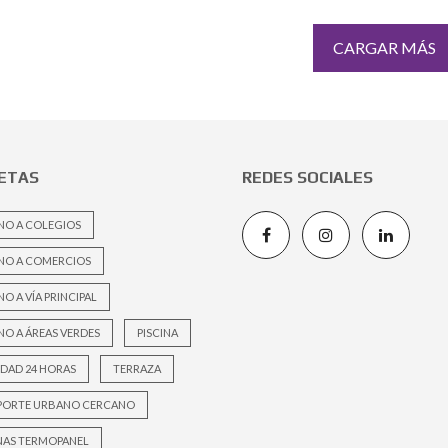
CARGAR MÁS
ETAS
REDES SOCIALES
NO A COLEGIOS
NO A COMERCIOS
O A VÍA PRINCIPAL
O A ÁREAS VERDES
PISCINA
DAD 24 HORAS
TERRAZA
PORTE URBANO CERCANO
NAS TERMOPANEL