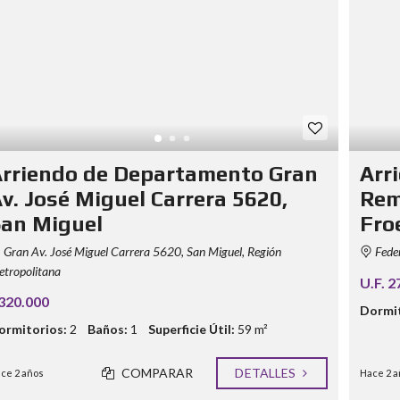
rriendo de Departamento Gran
Arr
v. José Miguel Carrera 5620,
Rem
an Miguel
Fro
Gran Av. José Miguel Carrera 5620, San Miguel, Región
Feder
tropolitana
U.F. 2
320.000
Dormit
ormitorios:
2
Baños:
1
Superficie Útil:
59 m²
COMPARAR
DETALLES
ce 2 años
Hace 2 a