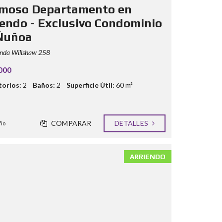
moso Departamento en
iendo - Exclusivo Condominio
Ñuñoa
nda Willshaw 258
000
orios:
2
Baños:
2
Superficie Útil:
60 m²
COMPARAR
DETALLES
ño
ARRIENDO