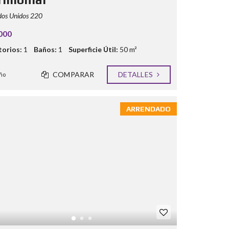
dos Unidos 220
000
orios:
1
Baños:
1
Superficie Útil:
50 m²
COMPARAR
DETALLES
ño
ARRENDADO