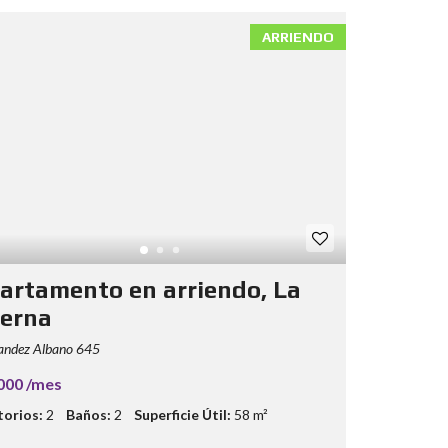
ARRIENDO
artamento en arriendo, La
terna
andez Albano 645
000 /mes
orios:
2
Baños:
2
Superficie Útil:
58 m²