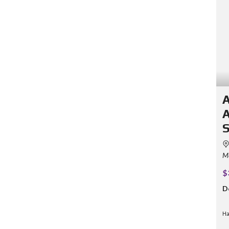
A
A
S
Me
$
D
Ha