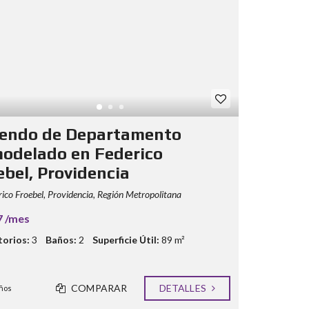
iendo de Departamento
odelado en Federico
ebel, Providencia
ico Froebel, Providencia, Región Metropolitana
7 /mes
orios:
3
Baños:
2
Superficie Útil:
89 m²
COMPARAR
DETALLES
ños