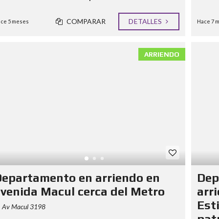
COMPARAR
DETALLES
ce 5 meses
Hace 7 
ARRIENDO
epartamento en arriendo en
Dep
venida Macul cerca del Metro
arr
Est
Av Macul 3198
pat