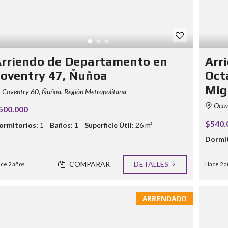
rriendo de Departamento en
Arr
oventry 47, Ñuñoa
Oct
Mig
Coventry 60, Ñuñoa, Región Metropolitana
Octav
500.000
$540.
ormitorios:
1
Baños:
1
Superficie Útil:
26 m²
Dormit
COMPARAR
DETALLES
ce 2 años
Hace 2 a
ARRENDADO