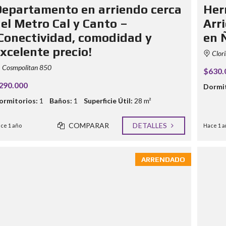
epartamento en arriendo cerca
Her
el Metro Cal y Canto –
Arr
Conectividad, comodidad y
en 
xcelente precio!
Clori
Cosmpolitan 850
$630.
290.000
Dormit
ormitorios:
1
Baños:
1
Superficie Útil:
28 m²
COMPARAR
DETALLES
ce 1 año
Hace 1 a
ARRENDADO