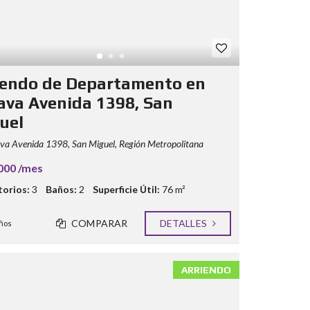
iendo de Departamento en
ava Avenida 1398, San
uel
a Avenida 1398, San Miguel, Región Metropolitana
000 /mes
orios:
3
Baños:
2
Superficie Útil:
76 m²
COMPARAR
DETALLES
ños
ARRIENDO