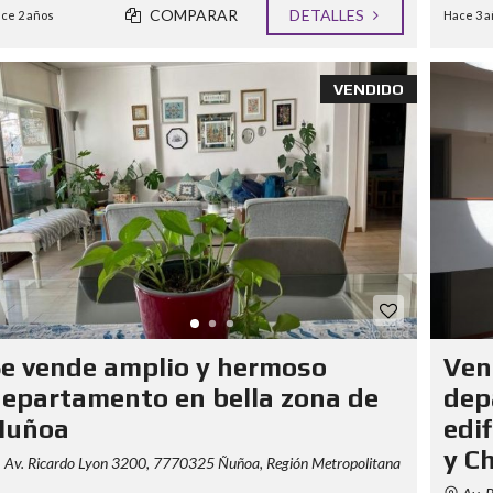
COMPARAR
DETALLES
ce 2 años
Hace 3 a
VENDIDO
e vende amplio y hermoso
Ven
epartamento en bella zona de
dep
Ñuñoa
edi
y C
Av. Ricardo Lyon 3200, 7770325 Ñuñoa, Región Metropolitana