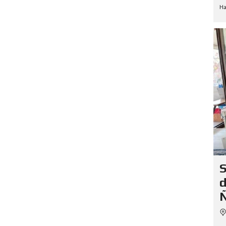
Ha
S
d