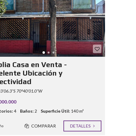
lia Casa en Venta -
elente Ubicación y
ectividad
3'06.3"S 70°40'01.0"W
000.000
orios:
4
Baños:
2
Superficie Útil:
140 m²
COMPARAR
DETALLES
ño