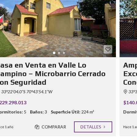
asa en Venta en Valle Lo
Amp
ampino – Microbarrio Cerrado
Exc
on Seguridad
Con
33°22'04.0"S 70°43'54.1"W
33°3
229.298.013
$140.
ormitorios:
5
Baños:
3
Superficie Útil:
224 m²
Dormit
COMPARAR
DETALLES
ce 1 año
Hace 1 a