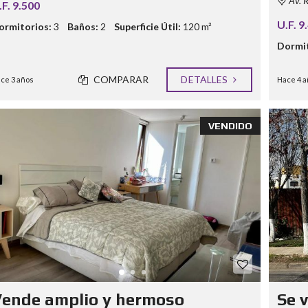
Av. R
.F. 9.500
U.F. 9
ormitorios:
3
Baños:
2
Superficie Útil:
120 m²
Dormit
COMPARAR
DETALLES
ce 3 años
Hace 4 a
VENDIDO
ende amplio y hermoso
Se 