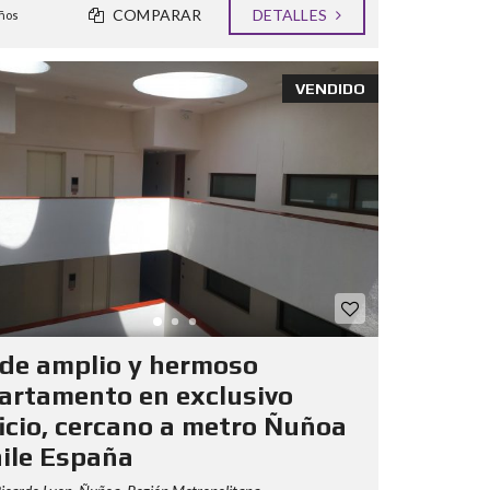
COMPARAR
DETALLES
ños
VENDIDO
de amplio y hermoso
artamento en exclusivo
ficio, cercano a metro Ñuñoa
hile España