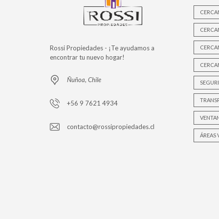
CERCA
CERCA
Rossi Propiedades - ¡Te ayudamos a
CERCAN
encontrar tu nuevo hogar!
CERCAN
Ñuñoa, Chile
SEGURI
TRANS
+56 9 7621 4934
VENTA
contacto@rossipropiedades.cl
ÁREAS 