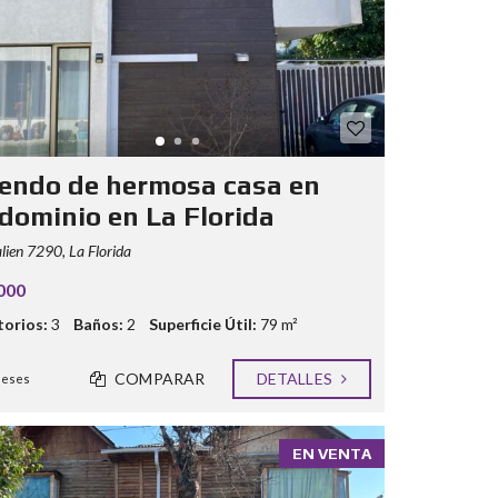
iendo de hermosa casa en
dominio en La Florida
ien 7290, La Florida
000
orios:
3
Baños:
2
Superficie Útil:
79 m²
COMPARAR
DETALLES
meses
EN VENTA