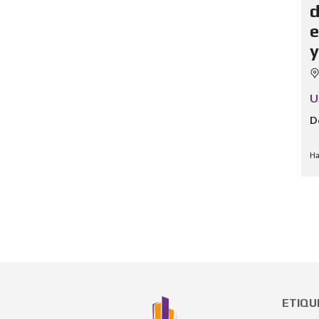
d
e
y
U
D
Ha
ETIQU