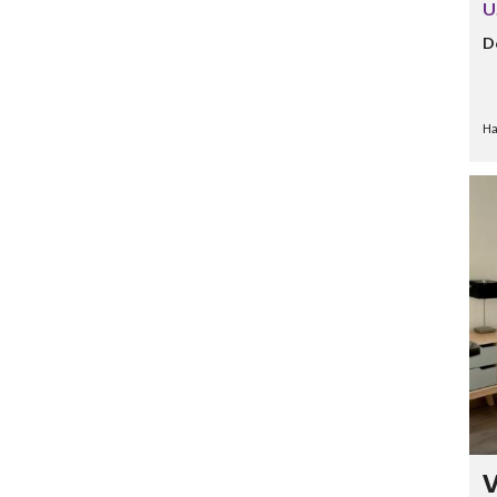
U
D
Ha
V