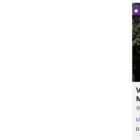
V
M
U
D