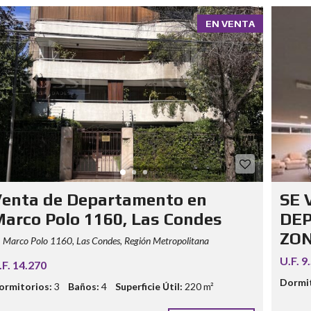
EN VENTA
enta de Departamento en
SE 
arco Polo 1160, Las Condes
DEP
ZON
Marco Polo 1160, Las Condes, Región Metropolitana
U.F. 9
.F. 14.270
Dormit
ormitorios:
3
Baños:
4
Superficie Útil:
220 m²