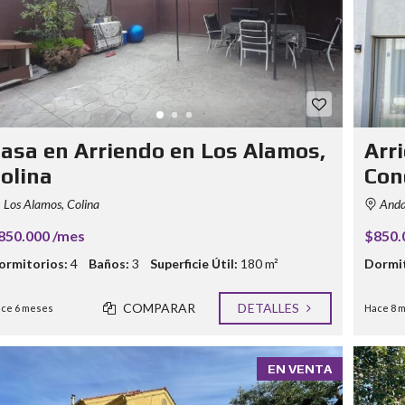
asa en Arriendo en Los Alamos,
Arr
olina
Con
Los Alamos, Colina
Andal
850.000 /mes
$850.
ormitorios:
4
Baños:
3
Superficie Útil:
180 m²
Dormit
COMPARAR
DETALLES
ce 6 meses
Hace 8 
EN VENTA