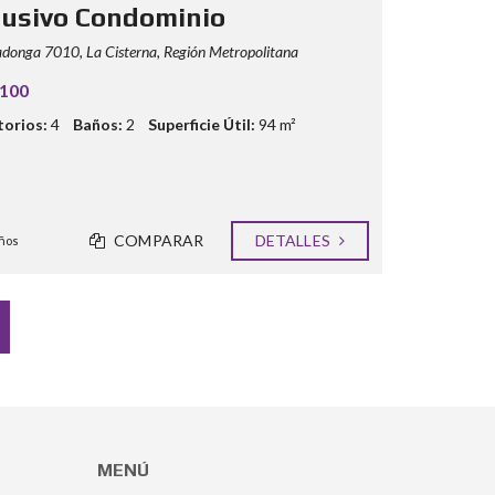
lusivo Condominio
onga 7010, La Cisterna, Región Metropolitana
.100
orios:
4
Baños:
2
Superficie Útil:
94 m²
COMPARAR
DETALLES
ños
MENÚ