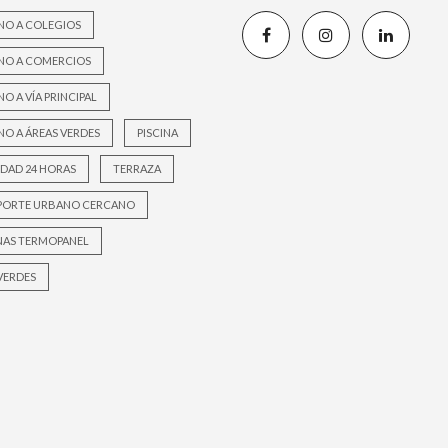
NO A COLEGIOS
NO A COMERCIOS
O A VÍA PRINCIPAL
O A ÁREAS VERDES
PISCINA
DAD 24 HORAS
TERRAZA
PORTE URBANO CERCANO
NAS TERMOPANEL
VERDES