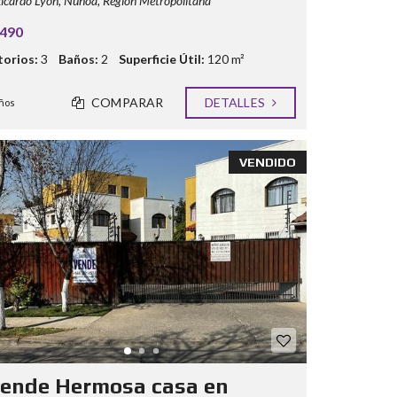
icardo Lyon, Ñuñoa, Región Metropolitana
.490
orios:
3
Baños:
2
Superficie Útil:
120 m²
COMPARAR
DETALLES
ños
VENDIDO
vende Hermosa casa en