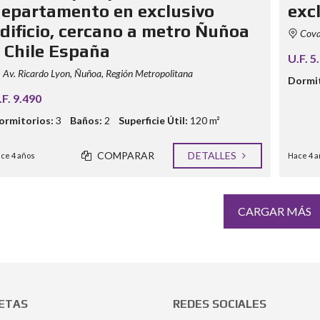
epartamento en exclusivo
exc
dificio, cercano a metro Ñuñoa
Covad
 Chile España
U.F. 5
Av. Ricardo Lyon, Ñuñoa, Región Metropolitana
Dormit
.F. 9.490
ormitorios:
3
Baños:
2
Superficie Útil:
120 m²
COMPARAR
DETALLES
ce 4 años
Hace 4 a
CARGAR MÁS
ETAS
REDES SOCIALES