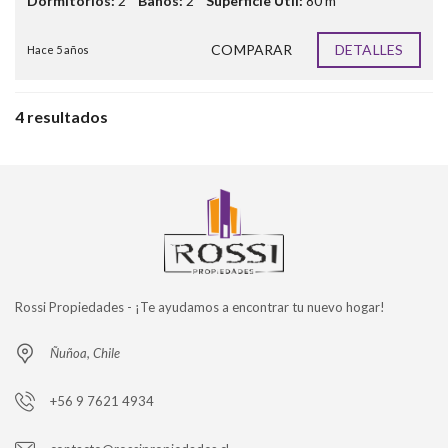
Dormitorios:
2
Baños:
2
Superficie Útil:
80 m²
COMPARAR
DETALLES
Hace 5 años
4 resultados
Rossi Propiedades - ¡Te ayudamos a encontrar tu nuevo hogar!
Ñuñoa, Chile
+56 9 7621 4934