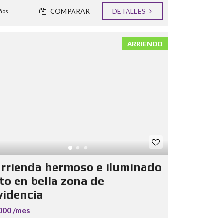
COMPARAR
DETALLES
ños
ARRIENDO
arrienda hermoso e iluminado
to en bella zona de
videncia
000 /mes