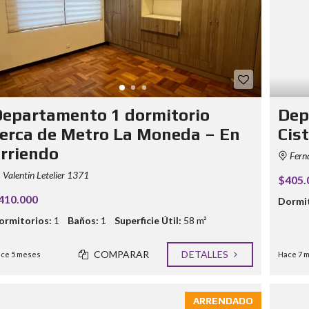
epartamento 1 dormitorio
Dep
erca de Metro La Moneda – En
Cis
rriendo
Fern
Valentin Letelier 1371
$405.
410.000
Dormit
ormitorios:
1
Baños:
1
Superficie Útil:
58 m²
COMPARAR
DETALLES
ce 5 meses
Hace 7 
ARRENDADO