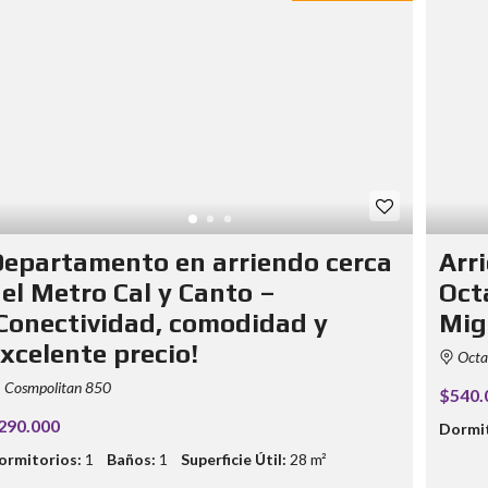
epartamento en arriendo cerca
Arr
el Metro Cal y Canto –
Oct
Conectividad, comodidad y
Mig
xcelente precio!
Octav
Cosmpolitan 850
$540.
290.000
Dormit
ormitorios:
1
Baños:
1
Superficie Útil:
28 m²