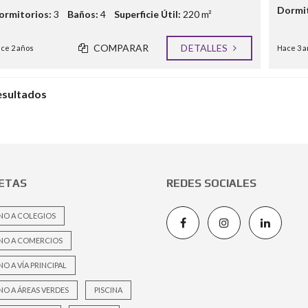
Dormit
ormitorios:
3
Baños:
4
Superficie Útil:
220 m²
COMPARAR
DETALLES
ce 2 años
Hace 3 a
esultados
ETAS
REDES SOCIALES
NO A COLEGIOS
NO A COMERCIOS
O A VÍA PRINCIPAL
O A ÁREAS VERDES
PISCINA