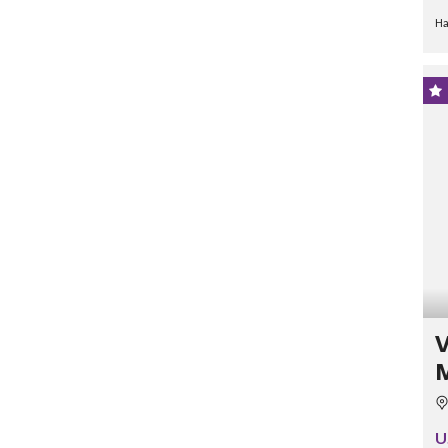
Ha
V
M
U