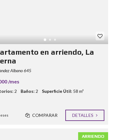
artamento en arriendo, La
terna
andez Albano 645
000 /mes
orios:
2
Baños:
2
Superficie Útil:
58 m²
COMPARAR
DETALLES
meses
ARRIENDO