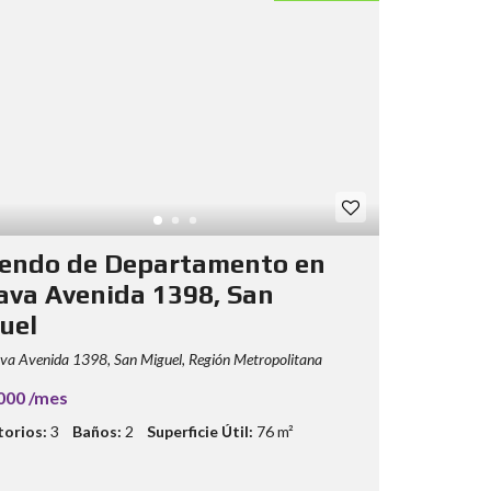
iendo de Departamento en
ava Avenida 1398, San
uel
a Avenida 1398, San Miguel, Región Metropolitana
000 /mes
orios:
3
Baños:
2
Superficie Útil:
76 m²