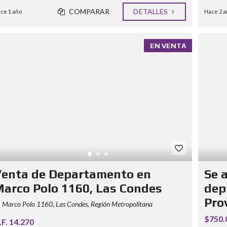
COMPARAR
DETALLES
ce 1 año
Hace 2 a
EN VENTA
enta de Departamento en
Se 
arco Polo 1160, Las Condes
dep
Pro
Marco Polo 1160, Las Condes, Región Metropolitana
$750.
.F. 14.270