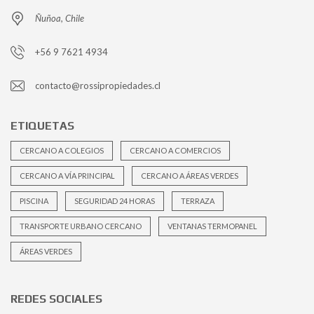
Ñuñoa, Chile
+56 9 7621 4934
contacto@rossipropiedades.cl
ETIQUETAS
CERCANO A COLEGIOS
CERCANO A COMERCIOS
CERCANO A VÍA PRINCIPAL
CERCANO A ÁREAS VERDES
PISCINA
SEGURIDAD 24 HORAS
TERRAZA
TRANSPORTE URBANO CERCANO
VENTANAS TERMOPANEL
ÁREAS VERDES
REDES SOCIALES