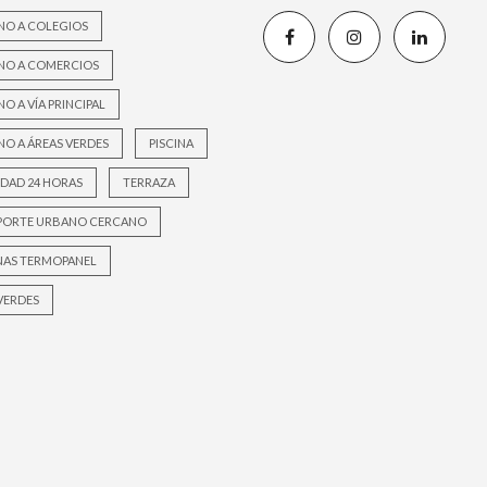
NO A COLEGIOS
NO A COMERCIOS
O A VÍA PRINCIPAL
O A ÁREAS VERDES
PISCINA
DAD 24 HORAS
TERRAZA
PORTE URBANO CERCANO
NAS TERMOPANEL
VERDES