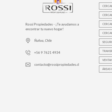
CERCA
CERCA
Rossi Propiedades - ¡Te ayudamos a
CERCAN
encontrar tu nuevo hogar!
CERCAN
Ñuñoa, Chile
SEGURI
TRANS
+56 9 7621 4934
VENTA
contacto@rossipropiedades.cl
ÁREAS 