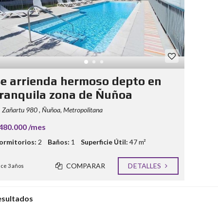
e arrienda hermoso depto en
ranquila zona de Ñuñoa
Zañartu 980 , Ñuñoa, Metropolitana
480.000 /mes
ormitorios:
2
Baños:
1
Superficie Útil:
47 m²
COMPARAR
DETALLES
ce 3 años
esultados